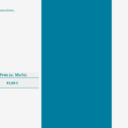
ratwürste,
Preis
(o. MwSt)
83,00 €