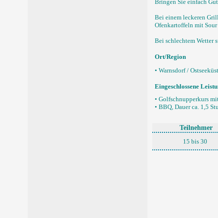
Bringen Sie einfach Gu
Bei einem leckeren Gril
Ofenkartoffeln mit Sour
Bei schlechtem Wetter s
Ort/Region
• Warnsdorf / Ostseeküs
Eingeschlossene Leist
• Golfschnupperkurs mit
• BBQ, Dauer ca. 1,5 S
Teilnehmer
15 bis 30