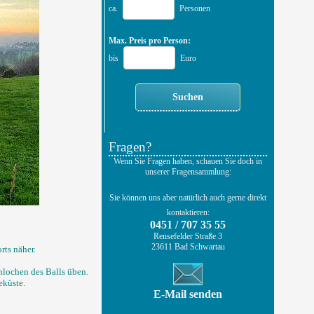
ca.
Personen
Max. Preis pro Person:
bis
Euro
Fragen?
Wenn Sie Fragen haben, schauen Sie doch in
unserer Fragensammlung:
Sie können uns aber natürlich auch gerne direkt
kontaktieren:
0451 / 707 35 55
Rensefelder Straße 3
23611 Bad Schwartau
rts näher.
nlochen des Balls üben.
eküste.
E-Mail senden