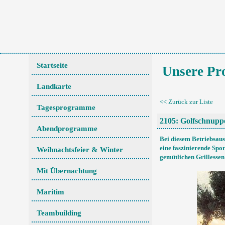
Startseite
Unsere P
Landkarte
<< Zurück zur Liste
Tagesprogramme
2105: Golfschnupp
Abendprogramme
Bei diesem Betriebsaus
eine faszinierende Spo
Weihnachtsfeier & Winter
gemütlichen Grillessen
Mit Übernachtung
Maritim
Teambuilding