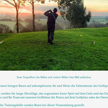
Zum Vergrößern des Bildes und weitere Bilder bitte Bild anklicken.
rainer bringen Ihnen auf unkomplizierte Art und Weise die Geheimnisse des Golfspo
g werden Sie lange Abschläge, das sogenannte kurze Spiel auf dem Grün und das Ei
e und Ihr Team mit unserem Golflehrer die Praxis auf dem Golfplatz nahe der Ostse
ie Trainingsbälle werden Ihnen bei dieser Veranstaltung gestellt.