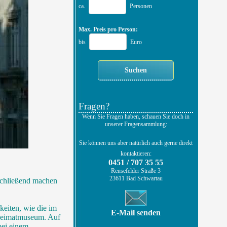
ca.
Personen
Max. Preis pro Person:
bis
Euro
Fragen?
Wenn Sie Fragen haben, schauen Sie doch in
unserer Fragensammlung:
Sie können uns aber natürlich auch gerne direkt
kontaktieren:
0451 / 707 35 55
Rensefelder Straße 3
23611 Bad Schwartau
chließend machen
eiten, wie die im
E-Mail senden
 Heimatmuseum. Auf
bei einem