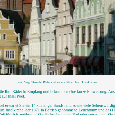
Zum Vergrößern des Bildes und weitere Bilder bitte Bild anklicken.
e Ihre Räder in Empfang und bekommen eine kurze Einweisung. Ans
 zur Insel Poel.
 erwartet Sie ein 14 km langer Sandstrand sowie viele Sehenswürdigk
aute Inselkirche, der 1871 in Betrieb genommene Leuchtturm und das
Zeit für sich, entdecken Sie die Insel mit dem Rad oder entspannen Sie 