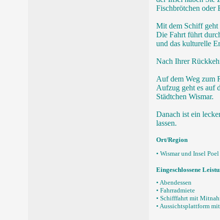
Fischbrötchen oder E
Mit dem Schiff geht
Die Fahrt führt durc
und das kulturelle E
Nach Ihrer Rückkehr
Auf dem Weg zum Res
Aufzug geht es auf d
Städtchen Wismar.
Danach ist ein leck
lassen.
Ort/Region
• Wismar und Insel Poe
Eingeschlossene Leist
• Abendessen
• Fahrradmiete
• Schifffahrt mit Mitna
• Aussichtsplattform mi