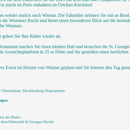
is (nicht im Preis enthalten) im Örtchen Kirchdorf.
 es wieder zurück nach Wismar. Die Fahrräder nehmen Sie mit an Bord
h die Wismarer Bucht und bietet einen besonderen Blick auf die beeind
rbe Wismars.
 geben Sie Ihre Räder wieder ab.
taurant machen Sie einen kleinen Halt und besuchen die St. George
ie Aussichtsplattform in 35 m Höhe und Sie genießen einen herrlichen 
eres Essen im Herzen von Wismar geplant und Sie können den Tag gemü
l / Ostseeküste, Mecklenburg-Vorpommern
ungen
hme des Rades
t dem Fahrtstuhl St Georgen Kirche