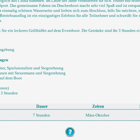
glich aus China stammen. Im Laufe der Jahre veränderten sie sich. Früher nur reine 
port. Das gemeinsame Fahren im Drachenboot macht sehr viel Spaß und ist entspa
einmalig schönen Wasserseite und liefern sich zum Abschluss, falls Sie möchten,
Betriebsausflug ist ein einzigartiges Erlebnis für alle Teilnehmer und schweißt Sie
n.
ie ein leckeres Grillbüffet auf dem Eventboot. Die Getränke sind für 3 Stunden e
Umgebung
ungen
eiter, Spielutensilien und Siegerehrung
nnen mit Steuermann und Siegerehrung
 auf dem Boot
sonen)
r 3 Stunden
Dauer
Zeiten
7 Stunden
März-Oktober