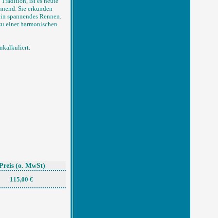
Tradition, ist es heute
nnend. Sie erkunden
 ein spannendes Rennen.
 zu einer harmonischen
inkalkuliert.
Preis
(o. MwSt)
115,00 €