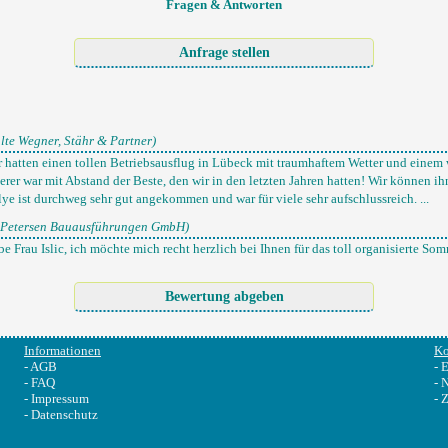
Fragen & Antworten
lte Wegner, Stähr & Partner)
Wir hatten einen tollen Betriebsausflug in Lübeck mit traumhaftem Wetter und einem
rer war mit Abstand der Beste, den wir in den letzten Jahren hatten! Wir können ih
lye ist durchweg sehr gut angekommen und war für viele sehr aufschlussreich. ...
 Petersen Bauausführungen GmbH)
iebe Frau Islic, ich möchte mich recht herzlich bei Ihnen für das toll organisierte So
Informationen
Ko
-
AGB
-
E
-
FAQ
-
N
-
Impressum
-
Z
-
Datenschutz