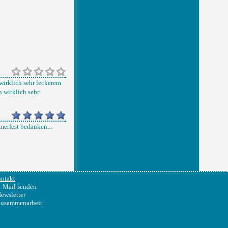
 wirklich sehr leckerem
n wirklich sehr
mmerfest bedanken...
ntakt
-Mail senden
ewsletter
usammenarbeit