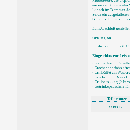
Paddelboote, die ursprün
ein neu aufkommender S
Lübeck im Team von der 
Solch ein ausgefallener 
Gemeinschaft zusamme
Zum Abschluß genießen S
Ort/Region
• Lübeck / Lübeck & 
Eingeschlossene Leist
• Stadtrallye mit Spiell
• Drachenbootfahren/re
• Grillbüffet am Wasser
• Geschirr und Besteck
• Grillbetreuung (2 Per
• Getränkepauschale fü
Teilnehmer
35 bis 120