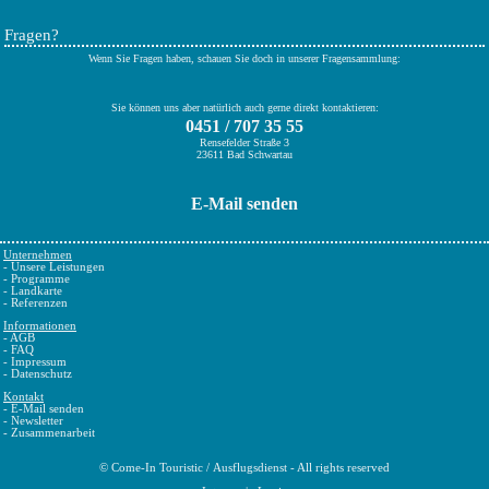
Fragen?
Wenn Sie Fragen haben, schauen Sie doch in unserer Fragensammlung:
Sie können uns aber natürlich auch gerne direkt kontaktieren:
0451 / 707 35 55
Rensefelder Straße 3
23611 Bad Schwartau
E-Mail senden
Unternehmen
-
Unsere Leistungen
-
Programme
-
Landkarte
-
Referenzen
Informationen
-
AGB
-
FAQ
-
Impressum
-
Datenschutz
Kontakt
-
E-Mail senden
-
Newsletter
-
Zusammenarbeit
©
Come-In Touristic
/
Ausflugsdienst
- All rights reserved