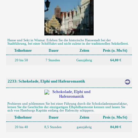
Hanse und Sekt in Wismar. Erleben Sie die historische Hansestadt bei der
Stadtführung, bei einer Schifffahrt und nicht zuletzt in der traditionellen Sektkellerei.
Teilnehmer
Dauer
Zeiten
Preis (o. MwSt)
20 bis 50
7 Stunden
Ganzjährig
64,00 €
2233: Schokolade, Elphi und Hafenromantik
Probieren und schlemmen Sie bei einer Führung durch die Schokoladenmanufaktur,
lernen Sie die Geschichte der einzigartigen Elbphilharmonie kennen und lassen Sie
sich von Hamburgs Kapitän entlang der Hafencity schippern.
Teilnehmer
Dauer
Zeiten
Preis (o. MwSt)
20 bis 40
8,5 Stunden
ganzjährig
84,00 €