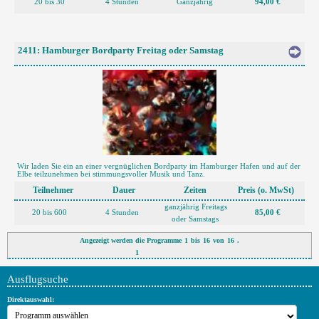
20 bis 30
4 Stunden
Ganzjährig
94,00 €
2411: Hamburger Bordparty Freitag oder Samstag
Wir laden Sie ein an einer vergnüglichen Bordparty im Hamburger Hafen und auf der
Elbe teilzunehmen bei stimmungsvoller Musik und Tanz.
Teilnehmer
Dauer
Zeiten
Preis (o. MwSt)
ganzjährig Freitags
20 bis 600
4 Stunden
85,00 €
oder Samstags
Angezeigt werden die Programme
1
bis
16
von
16
.
1
Ausflugsuche
Direktauswahl: