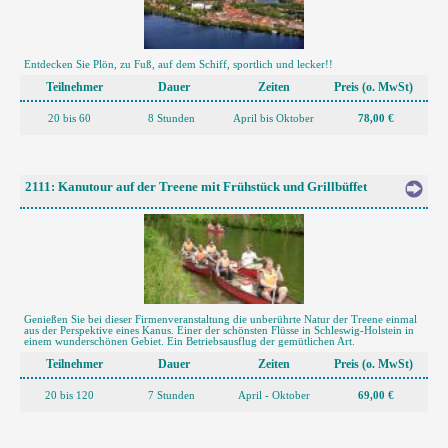
Entdecken Sie Plön, zu Fuß, auf dem Schiff, sportlich und lecker!!
Teilnehmer
Dauer
Zeiten
Preis (o. MwSt)
20 bis 60
8 Stunden
April bis Oktober
78,00 €
2111: Kanutour auf der Treene mit Frühstück und Grillbüffet
Genießen Sie bei dieser Firmenveranstaltung die unberührte Natur der Treene einmal
aus der Perspektive eines Kanus. Einer der schönsten Flüsse in Schleswig-Holstein in
einem wunderschönen Gebiet. Ein Betriebsausflug der gemütlichen Art.
Teilnehmer
Dauer
Zeiten
Preis (o. MwSt)
20 bis 120
7 Stunden
April - Oktober
69,00 €