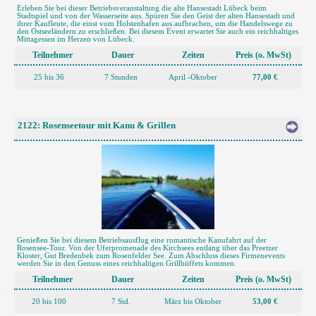
Erleben Sie bei dieser Betriebsveranstaltung die alte Hansestadt Lübeck beim
Stadtspiel und von der Wasserseite aus. Spüren Sie den Geist der alten Hansestadt und
ihrer Kaufleute, die einst vom Holstenhafen aus aufbrachen, um die Handelswege zu
den Ostseeländern zu erschließen. Bei diesem Event erwartet Sie auch ein reichhaltiges
Mittagessen im Herzen von Lübeck.
Teilnehmer
Dauer
Zeiten
Preis (o. MwSt)
25 bis 36
7 Stunden
April -Oktober
77,00 €
2122: Rosenseetour mit Kanu & Grillen
Genießen Sie bei diesem Betriebsausflug eine romantische Kanufahrt auf der
Rosensee-Tour. Von der Uferpromenade des Kirchsees entlang über das Preetzer
Kloster, Gut Bredenbek zum Rosenfelder See. Zum Abschluss dieses Firmenevents
werden Sie in den Genuss eines reichhaltigen Grillbüffets kommen.
Teilnehmer
Dauer
Zeiten
Preis (o. MwSt)
20 bis 100
7 Std.
März bis Oktober
53,00 €